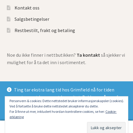
Kontakt oss
Salgsbetingelser
Restbestilt, frakt og betaling
Noe du ikke finner i nettbutikken?
Ta kontakt
så sjekker vi
mulighet for å ta det inn i sortimentet.
Ting tar ekstra lang tid hos Grimfield nå for tiden
grunnet meget begrenset kapasitet. Beklager så mye for
© Grimfield Games 2026
Personvern & cookies: Dette nettstedet bruker informasjonskapsler (cookies).
at alle dessverre må belage seg på lang ventetid.
Ved å fortsette å bruke dette nettstedet aksepterer du dette.
Bygget med Storefront og WooCommerce
.
Fjern
For å finne ut mer, inkludert hvordan kontrollere cookies, se her:
Cookie-
erklæring
0