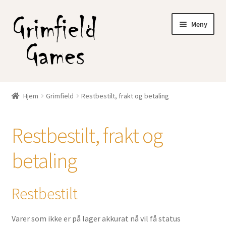
Hopp
Hopp
Meny
til
til
navigasjon
innhold
Gratis frakt?
Hjem
Grimfield
Restbestilt, frakt og betaling
Fold
Nettbutikk
ut
Restbestilt, frakt og
underm
Min konto
betaling
Restbestilt
Varer som ikke er på lager akkurat nå vil få status