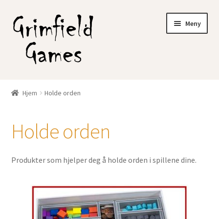
Hopp
Hopp
Meny
til
til
navigasjon
innhold
Gratis frakt?
Hjem
Holde orden
Fold
Nettbutikk
ut
Holde orden
underm
Min konto
Produkter som hjelper deg å holde orden i spillene dine.