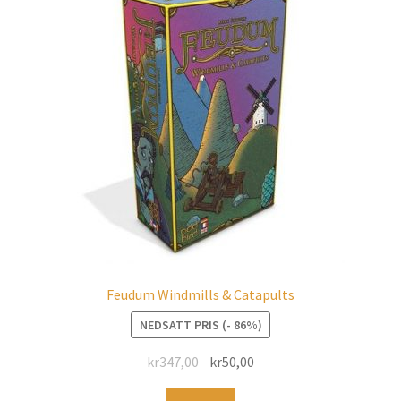
Feudum Windmills & Catapults
NEDSATT PRIS (- 86%)
kr
347,00
kr
50,00