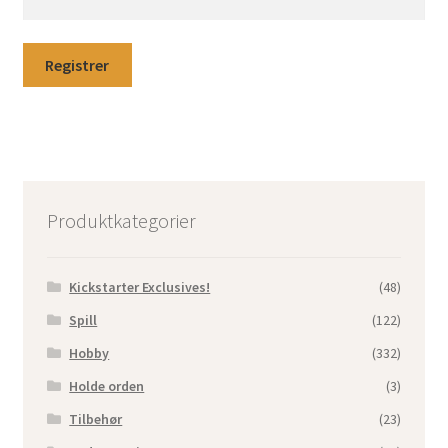
Registrer
Produktkategorier
Kickstarter Exclusives!
(48)
Spill
(122)
Hobby
(332)
Holde orden
(3)
Tilbehør
(23)