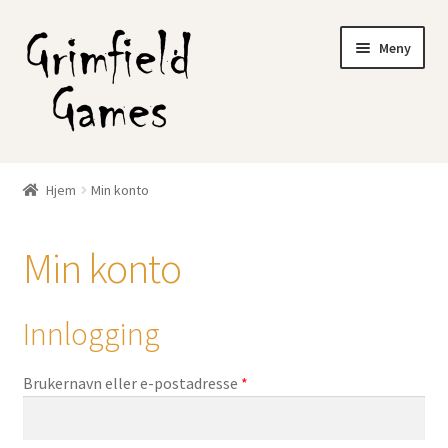
Hopp
Hopp
Meny
til
til
navigasjon
innhold
Gratis frakt?
Hjem
Min konto
Fold
Nettbutikk
ut
Min konto
underm
Min konto
Innlogging
Brukernavn eller e-postadresse
*