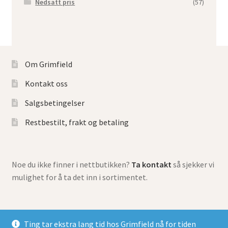
Nedsatt pris
(57)
Om Grimfield
Kontakt oss
Salgsbetingelser
Restbestilt, frakt og betaling
Noe du ikke finner i nettbutikken?
Ta kontakt
så sjekker vi
mulighet for å ta det inn i sortimentet.
Ting tar ekstra lang tid hos Grimfield nå for tiden