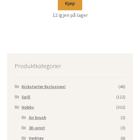
Kjøp
12 igjen på lager
Produktkategorier
Kickstarter Exclusives!
(48)
Spill
(122)
Hobby
(332)
Air brush
(2)
3D-print
(3)
Verktøy
(6)