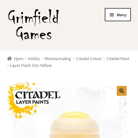
Hopp
Hopp
Meny
til
til
navigasjon
innhold
Gratis frakt?
Hjem
Hobby
Miniatyrmaling
Citadel Colour
Citadel Paint
Fold
– Layer Flash Gitz Yellow
Nettbutikk
ut
underm
Min konto