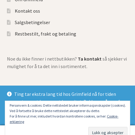
Kontakt oss
Salgsbetingelser
Restbestilt, frakt og betaling
Noe du ikke finner i nettbutikken?
Ta kontakt
så sjekker vi
mulighet for å ta det inn i sortimentet.
Ting tar ekstra lang tid hos Grimfield nå for tiden
grunnet meget begrenset kapasitet. Beklager så mye for
© Grimfield Games 2026
Personvern & cookies: Dette nettstedet bruker informasjonskapsler (cookies).
at alle dessverre må belage seg på lang ventetid.
Ved å fortsette å bruke dette nettstedet aksepterer du dette.
Bygget med Storefront og WooCommerce
.
Fjern
For å finne ut mer, inkludert hvordan kontrollere cookies, se her:
Cookie-
erklæring
0