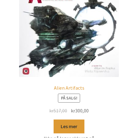
Alien Artifacts
PÅ SALG!
kr
517,00
kr
300,00
Les mer