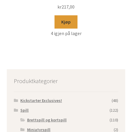
kr
217,00
Kjøp
4 igjen på lager
Produktkategorier
Kickstarter Exclusives!
(48)
Spill
(122)
Brettspill og kortspill
(110)
Miniatyrspill
(2)