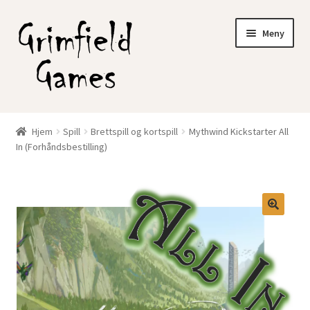
Hopp
Hopp
Meny
til
til
navigasjon
innhold
Gratis frakt?
Hjem
Spill
Brettspill og kortspill
Mythwind Kickstarter All
Fold
In (Forhåndsbestilling)
Nettbutikk
ut
underm
Min konto