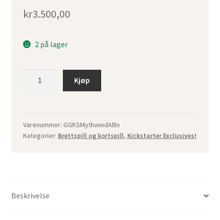
kr
3.500,00
2 på lager
Mythwind
Kjøp
Kickstarter
All
In
(Forhåndsbestilling)
Varenummer:
GGKSMythwindAllIn
Kategorier:
Brettspill og kortspill
,
Kickstarter Exclusives!
antall
Beskrivelse