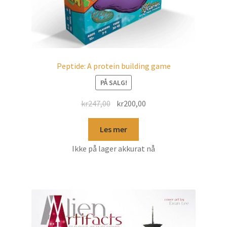
Peptide: A protein building game
PÅ SALG!
kr
247,00
kr
200,00
Les mer
Ikke på lager akkurat nå