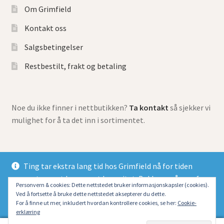
Om Grimfield
Kontakt oss
Salgsbetingelser
Restbestilt, frakt og betaling
Noe du ikke finner i nettbutikken?
Ta kontakt
så sjekker vi
mulighet for å ta det inn i sortimentet.
Ting tar ekstra lang tid hos Grimfield nå for tiden
grunnet meget begrenset kapasitet. Beklager så mye for
© Grimfield Games 2026
Personvern & cookies: Dette nettstedet bruker informasjonskapsler (cookies).
at alle dessverre må belage seg på lang ventetid.
Ved å fortsette å bruke dette nettstedet aksepterer du dette.
Bygget med Storefront og WooCommerce
.
Fjern
For å finne ut mer, inkludert hvordan kontrollere cookies, se her:
Cookie-
erklæring