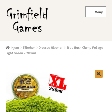
Hopp
Hopp
Meny
til
til
navigasjon
innhold
Gratis frakt?
Hjem
Tilbehør
Diverse tilbehør
Tree Bush Clump Foliage –
Fold
Light Green – 280 ml
Nettbutikk
ut
underm
Min konto