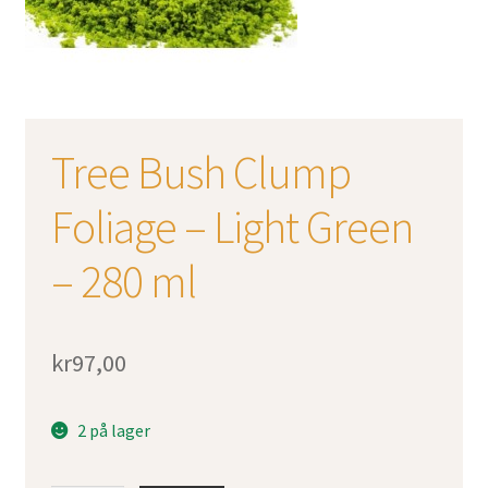
Tree Bush Clump
Foliage – Light Green
– 280 ml
kr
97,00
2 på lager