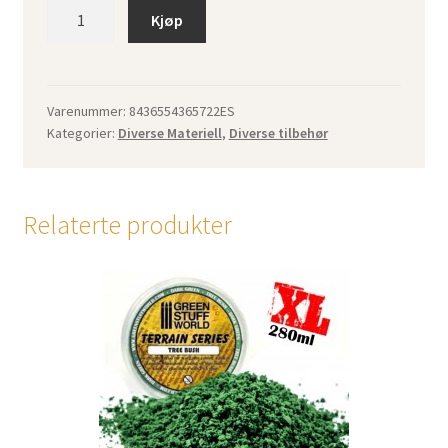
Tree
Kjøp
Bush
Clump
Foliage
-
Varenummer:
8436554365722ES
Kategorier:
Diverse Materiell
,
Diverse tilbehør
Light
Green
-
280
Relaterte produkter
ml
antall