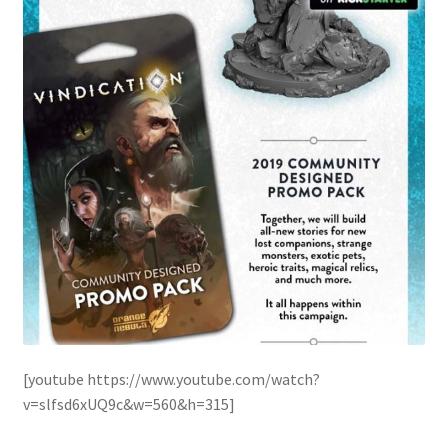
[youtube https://www.youtube.com/watch?
v=slfsd6xUQ9c&w=560&h=315]