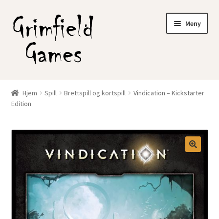
Hopp
Hopp
Meny
til
til
navigasjon
innhold
Gratis frakt?
Hjem
Spill
Brettspill og kortspill
Vindication – Kickstarter
Fold
Edition
Nettbutikk
ut
underm
Min konto