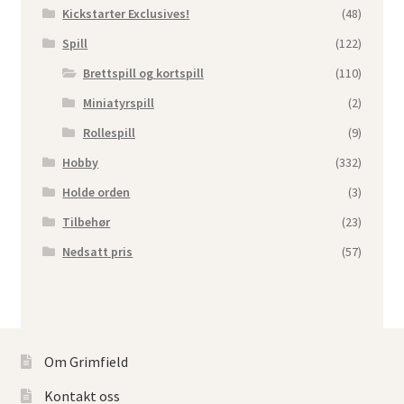
Kickstarter Exclusives!
(48)
Spill
(122)
Brettspill og kortspill
(110)
Miniatyrspill
(2)
Rollespill
(9)
Hobby
(332)
Holde orden
(3)
Tilbehør
(23)
Nedsatt pris
(57)
Om Grimfield
Kontakt oss