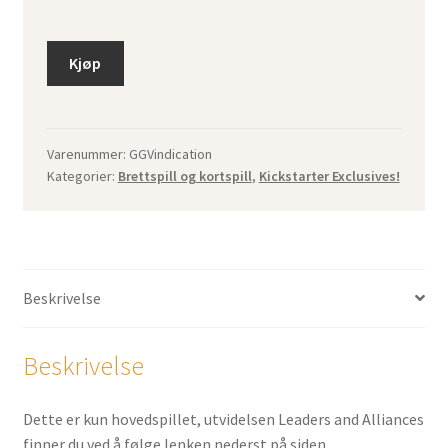
Kjøp
Varenummer:
GGVindication
Kategorier:
Brettspill og kortspill
,
Kickstarter Exclusives!
Beskrivelse
Beskrivelse
Dette er kun hovedspillet, utvidelsen Leaders and Alliances
finner du ved å følge lenken nederst på siden.