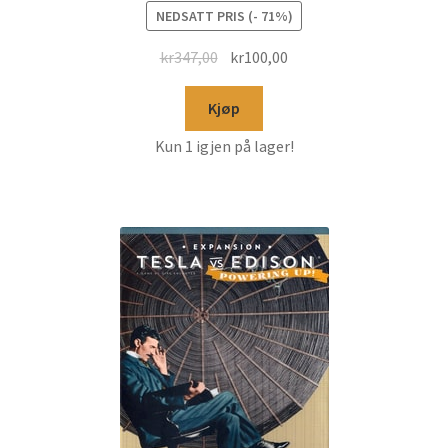
NEDSATT PRIS (- 71%)
kr
347,00
kr
100,00
Kjøp
Kun 1 igjen på lager!