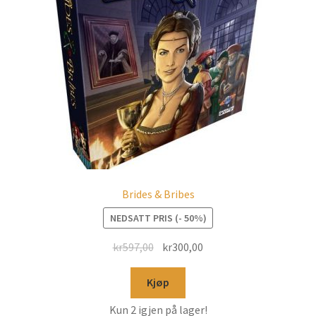
Brides & Bribes
NEDSATT PRIS (- 50%)
kr
597,00
kr
300,00
Kjøp
Kun 2 igjen på lager!