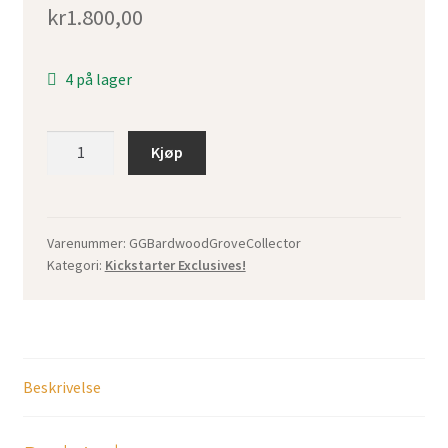
kr
1.800,00
4 på lager
Bardwood
Kjøp
Grove
-
Kickstarter
Collector's
Varenummer:
GGBardwoodGroveCollector
Kategori:
Kickstarter Exclusives!
Edition
antall
Beskrivelse