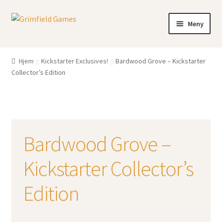
Hopp
Hopp
Meny
til
til
navigasjon
innhold
Gratis frakt?
Hjem
Kickstarter Exclusives!
Bardwood Grove – Kickstarter
Collector’s Edition
Nettbutikk
Min konto
Bardwood Grove –
Kickstarter Collector’s
Edition