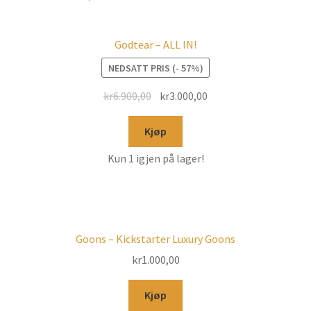
Godtear – ALL IN!
NEDSATT PRIS (- 57%)
kr
6.900,00
kr
3.000,00
Kjøp
Kun 1 igjen på lager!
Goons – Kickstarter Luxury Goons
kr
1.000,00
Kjøp