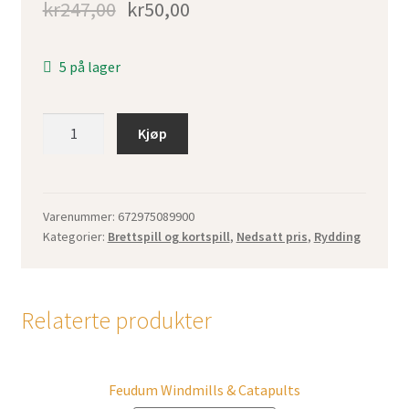
kr
247,00
kr
50,00
5 på lager
Misdirection
Kjøp
incl.
Kickstarter
Promos
antall
Varenummer:
672975089900
Kategorier:
Brettspill og kortspill
,
Nedsatt pris
,
Rydding
Relaterte produkter
Feudum Windmills & Catapults