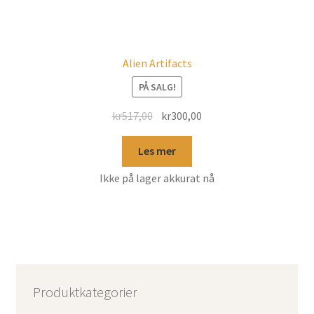
Alien Artifacts
PÅ SALG!
kr
517,00
kr
300,00
Les mer
Ikke på lager akkurat nå
Produktkategorier