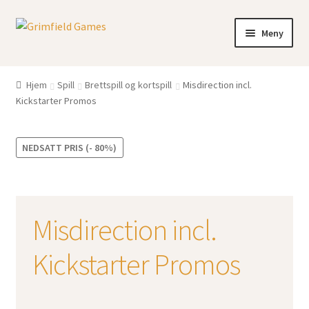
Hopp
Hopp
Meny
til
til
navigasjon
innhold
Gratis frakt?
Hjem
Spill
Brettspill og kortspill
Misdirection incl.
Kickstarter Promos
Nettbutikk
Min konto
NEDSATT PRIS (- 80%)
Misdirection incl.
Kickstarter Promos