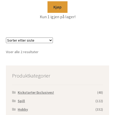
Kjøp
Kun 1 igjen på lager!
Viser alle 2 resultater
Produktkategorier
Kickstarter Exclusives!
(48)
Spill
(122)
Hobby
(332)