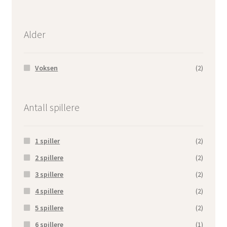
Alder
Voksen
(2)
Antall spillere
1 spiller
(2)
2 spillere
(2)
3 spillere
(2)
4 spillere
(2)
5 spillere
(2)
6 spillere
(1)