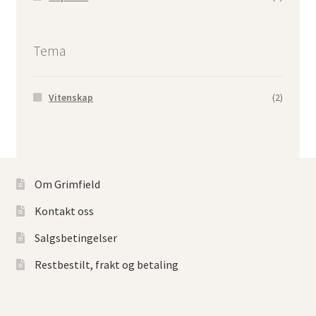
Tema
Vitenskap
(2)
Om Grimfield
Kontakt oss
Salgsbetingelser
Restbestilt, frakt og betaling