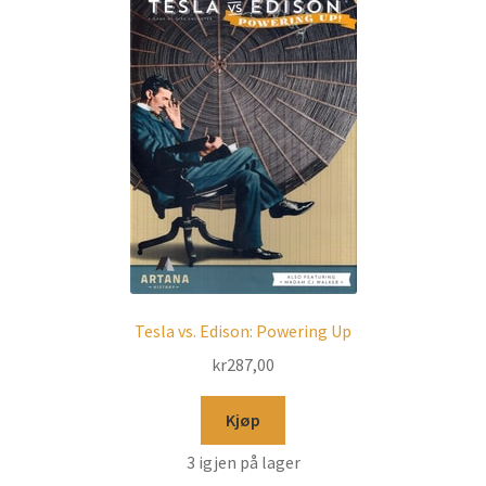
Tesla vs. Edison: Powering Up
kr
287,00
Kjøp
3 igjen på lager