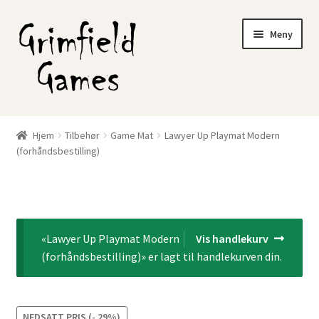
Hopp
Hopp
Meny
til
til
navigasjon
innhold
Gratis frakt?
Hjem
Tilbehør
Game Mat
Lawyer Up Playmat Modern
Fold
(forhåndsbestilling)
Nettbutikk
ut
underm
Min konto
«Lawyer Up Playmat Modern
Vis handlekurv
(forhåndsbestilling)» er lagt til handlekurven din.
NEDSATT PRIS (- 29%)