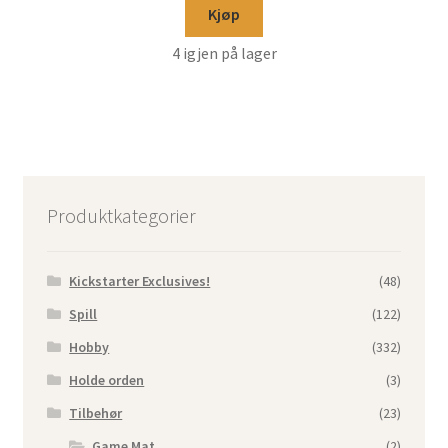
Kjøp
4 igjen på lager
Produktkategorier
Kickstarter Exclusives!
(48)
Spill
(122)
Hobby
(332)
Holde orden
(3)
Tilbehør
(23)
Game Mat
(2)