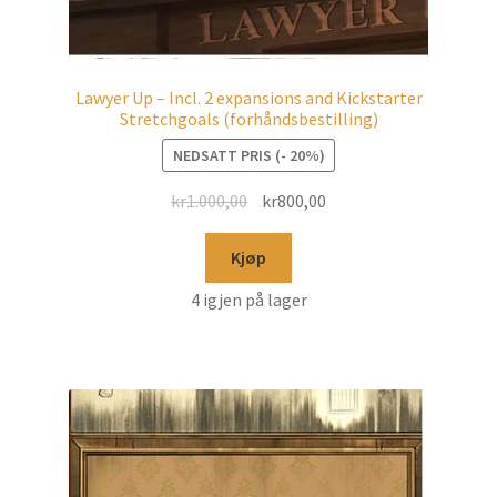
Lawyer Up – Incl. 2 expansions and Kickstarter
Stretchgoals (forhåndsbestilling)
NEDSATT PRIS (- 20%)
kr
1.000,00
kr
800,00
Kjøp
4 igjen på lager