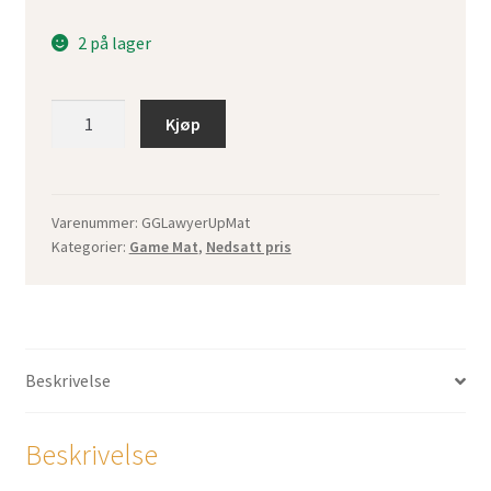
2 på lager
Lawyer
Kjøp
Up
Playmat
Modern
(forhåndsbestilling)
Varenummer:
GGLawyerUpMat
Kategorier:
Game Mat
,
Nedsatt pris
antall
Beskrivelse
Beskrivelse