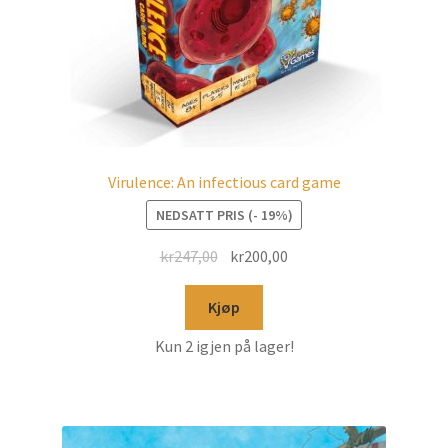
Virulence: An infectious card game
NEDSATT PRIS (- 19%)
kr
247,00
kr
200,00
Kjøp
Kun 2 igjen på lager!