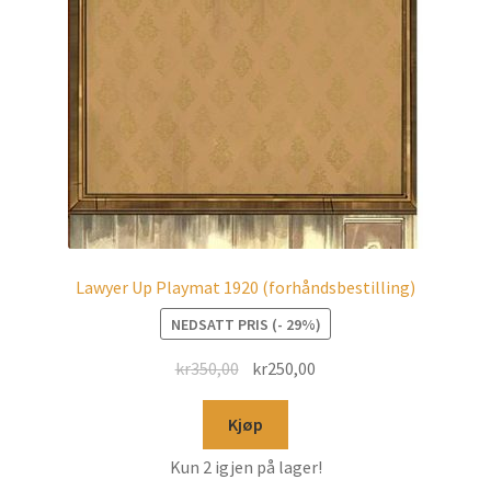
Lawyer Up Playmat 1920 (forhåndsbestilling)
NEDSATT PRIS (- 29%)
kr
350,00
kr
250,00
Kjøp
Kun 2 igjen på lager!