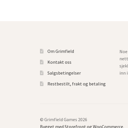
Om Grimfield
Noe 
net
Kontakt oss
sjek
Salgsbetingelser
inn 
Restbestilt, frakt og betaling
© Grimfield Games 2026
Bygget med Storefront og WooCommerce
.