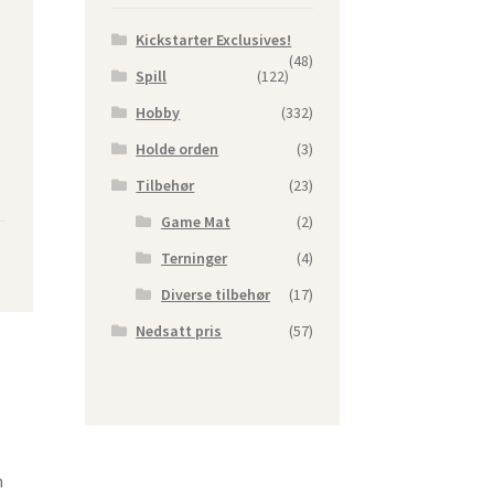
Kickstarter Exclusives!
(48)
Spill
(122)
Hobby
(332)
Holde orden
(3)
Tilbehør
(23)
Game Mat
(2)
Terninger
(4)
Diverse tilbehør
(17)
Nedsatt pris
(57)
m