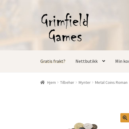
Hopp
Hopp
til
til
navigasjon
innhold
Gratis frakt?
Nettbutikk
Min ko
Hjem
Tilbehør
Mynter
Metal Coins Roman