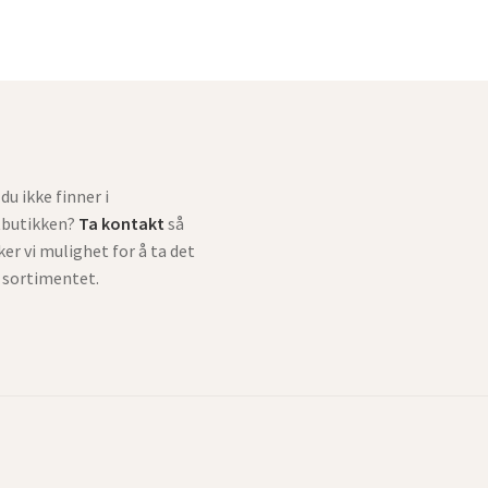
du ikke finner i
tbutikken?
Ta kontakt
så
ker vi mulighet for å ta det
i sortimentet.