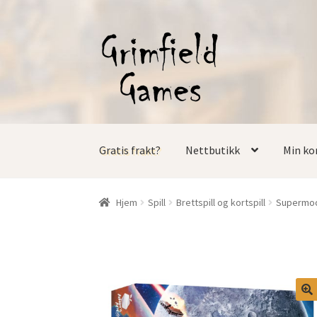
Hopp
Hopp
til
til
navigasjon
innhold
Gratis frakt?
Nettbutikk
Min ko
Hjem
Spill
Brettspill og kortspill
Supermoon