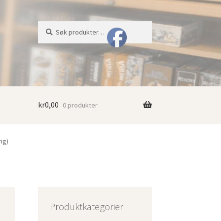
Søk
Søk
etter:
kr
0,00
0 produkter
ng)
n
Produktkategorier