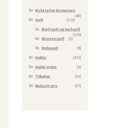
Kickstarter Exclusives!
(48)
Spill
(122)
Brettspill og kortspill
(110)
Miniatyrspill
(2)
Rollespill
(9)
Hobby
(332)
Holde orden
(3)
Tilbehør
(23)
Nedsatt pris
(57)