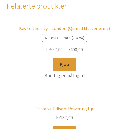
Relaterte produkter
Key to the city – London (Quined Master print)
NEDSATT PRIS (- 28%)
kr
557,00
kr
400,00
Kjøp
Kun 1 igjen på lager!
Tesla vs. Edison: Powering Up
kr
287,00