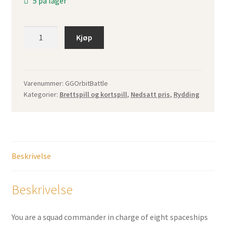
5 på lager
Orbit
Kjøp
Battle
antall
Varenummer:
GGOrbitBattle
Kategorier:
Brettspill og kortspill
,
Nedsatt pris
,
Rydding
Beskrivelse
Beskrivelse
You are a squad commander in charge of eight spaceships