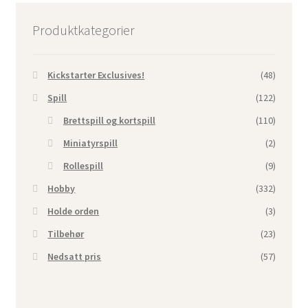
Produktkategorier
Kickstarter Exclusives!
(48)
Spill
(122)
Brettspill og kortspill
(110)
Miniatyrspill
(2)
Rollespill
(9)
Hobby
(332)
Holde orden
(3)
Tilbehør
(23)
Nedsatt pris
(57)