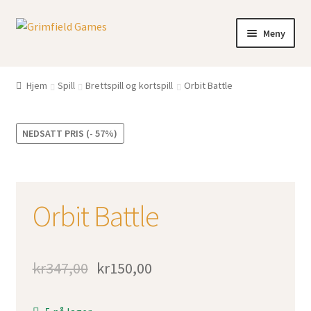
Hopp
Hopp
Meny
til
til
navigasjon
innhold
Gratis frakt?
Hjem
Spill
Brettspill og kortspill
Orbit Battle
Nettbutikk
NEDSATT PRIS (- 57%)
Min konto
Orbit Battle
kr
347,00
kr
150,00