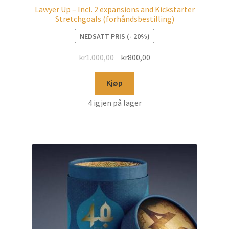
Lawyer Up – Incl. 2 expansions and Kickstarter
Stretchgoals (forhåndsbestilling)
NEDSATT PRIS (- 20%)
kr
1.000,00
kr
800,00
Kjøp
4 igjen på lager