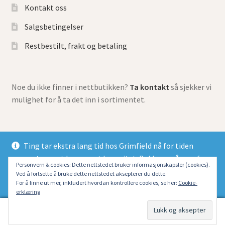
Kontakt oss
Salgsbetingelser
Restbestilt, frakt og betaling
Noe du ikke finner i nettbutikken?
Ta kontakt
så sjekker vi
mulighet for å ta det inn i sortimentet.
Ting tar ekstra lang tid hos Grimfield nå for tiden
grunnet meget begrenset kapasitet. Beklager så mye for
© Grimfield Games 2026
Personvern & cookies: Dette nettstedet bruker informasjonskapsler (cookies).
at alle dessverre må belage seg på lang ventetid.
Ved å fortsette å bruke dette nettstedet aksepterer du dette.
Bygget med Storefront og WooCommerce
.
Fjern
For å finne ut mer, inkludert hvordan kontrollere cookies, se her:
Cookie-
erklæring
0
Søk
Søk