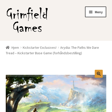
Hopp
Hopp
Meny
til
til
navigasjon
innhold
Gratis frakt?
Hjem
Kickstarter Exclusives!
Arydia: The Paths We Dare
Fold
Tread – Kickstarter Base Game (forhåndsbestilling)
Nettbutikk
ut
underm
Min konto