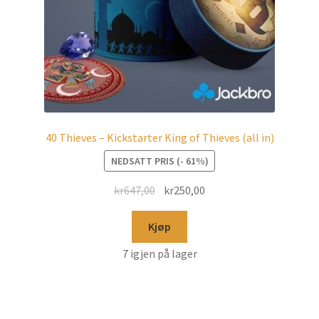
40 Thieves – Kickstarter King of Thieves (all in)
NEDSATT PRIS (- 61%)
kr
647,00
kr
250,00
Kjøp
7 igjen på lager