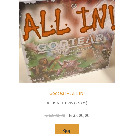
Godtear – ALL IN!
NEDSATT PRIS (- 57%)
kr
6.900,00
kr
3.000,00
Kjøp