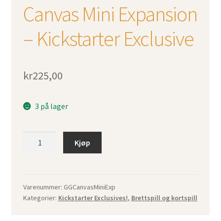
Canvas Mini Expansion
– Kickstarter Exclusive
kr
225,00
3 på lager
Canvas
Kjøp
Mini
Expansion
-
Kickstarter
Varenummer:
GGCanvasMiniExp
Kategorier:
Kickstarter Exclusives!
,
Brettspill og kortspill
Exclusive
antall