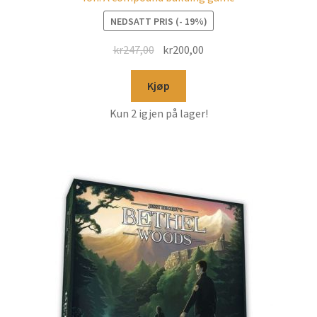
NEDSATT PRIS (- 19%)
kr
247,00
kr
200,00
Kjøp
Kun 2 igjen på lager!