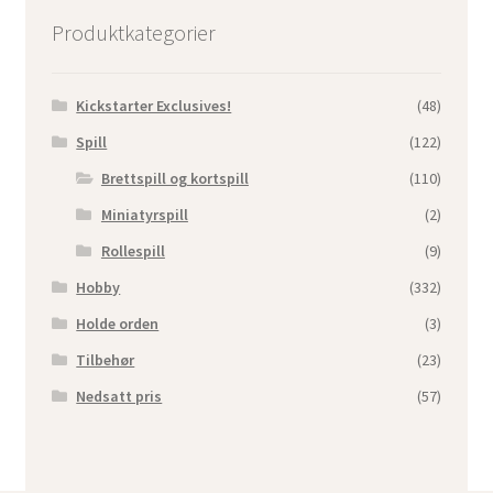
Produktkategorier
Kickstarter Exclusives!
(48)
Spill
(122)
Brettspill og kortspill
(110)
Miniatyrspill
(2)
Rollespill
(9)
Hobby
(332)
Holde orden
(3)
Tilbehør
(23)
Nedsatt pris
(57)