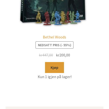
Bethel Woods
NEDSATT PRIS (- 55%)
kr
447,00
kr
200,00
Kjøp
Kun 1 igjen på lager!