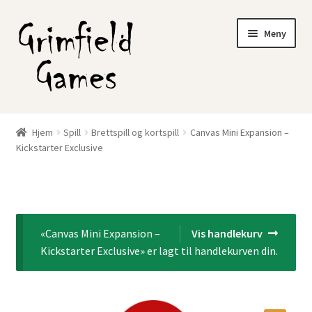
Hopp
Hopp
Meny
til
til
navigasjon
innhold
Gratis frakt?
Hjem
Spill
Brettspill og kortspill
Canvas Mini Expansion –
Fold
Kickstarter Exclusive
Nettbutikk
ut
underm
Min konto
«Canvas Mini Expansion –
Vis handlekurv
Kickstarter Exclusive» er lagt til handlekurven din.