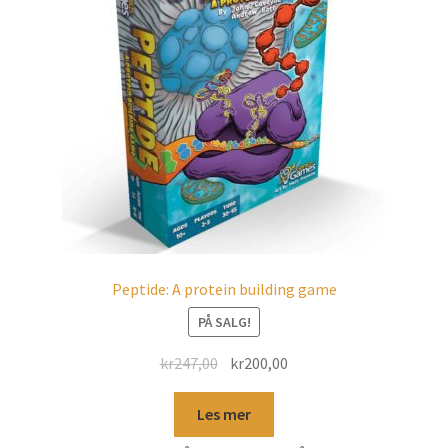
Peptide: A protein building game
PÅ SALG!
kr
247,00
kr
200,00
Les mer