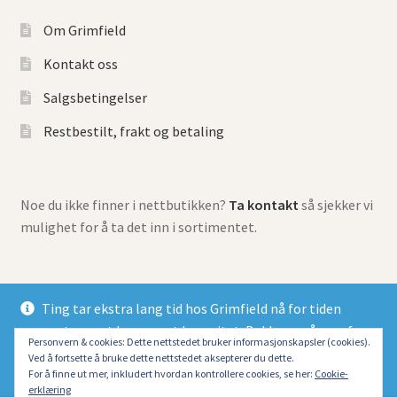
Om Grimfield
Kontakt oss
Salgsbetingelser
Restbestilt, frakt og betaling
Noe du ikke finner i nettbutikken?
Ta kontakt
så sjekker vi
mulighet for å ta det inn i sortimentet.
Ting tar ekstra lang tid hos Grimfield nå for tiden
grunnet meget begrenset kapasitet. Beklager så mye for
© Grimfield Games 2026
Personvern & cookies: Dette nettstedet bruker informasjonskapsler (cookies).
at alle dessverre må belage seg på lang ventetid.
Ved å fortsette å bruke dette nettstedet aksepterer du dette.
Bygget med Storefront og WooCommerce
.
Fjern
For å finne ut mer, inkludert hvordan kontrollere cookies, se her:
Cookie-
erklæring