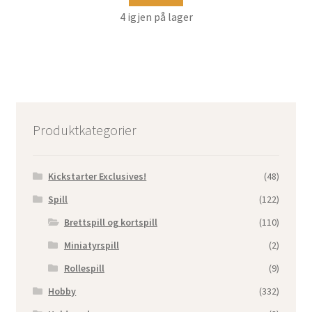
4 igjen på lager
Produktkategorier
Kickstarter Exclusives!
(48)
Spill
(122)
Brettspill og kortspill
(110)
Miniatyrspill
(2)
Rollespill
(9)
Hobby
(332)