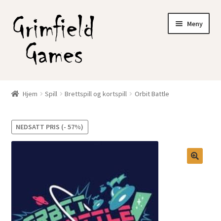
Hopp
Hopp
Meny
til
til
navigasjon
innhold
Gratis frakt?
Hjem
Spill
Brettspill og kortspill
Orbit Battle
Fold
Nettbutikk
ut
NEDSATT PRIS (- 57%)
underm
Min konto