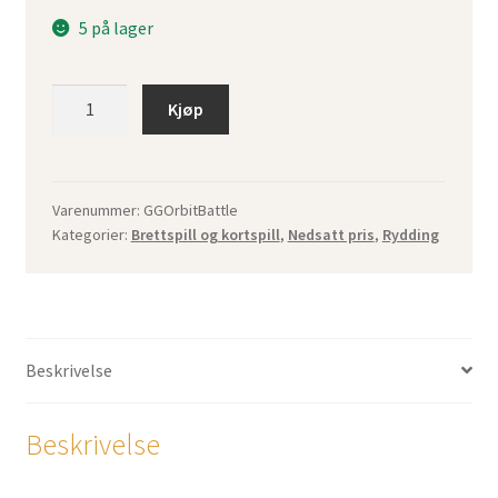
5 på lager
Orbit
Kjøp
Battle
antall
Varenummer:
GGOrbitBattle
Kategorier:
Brettspill og kortspill
,
Nedsatt pris
,
Rydding
Beskrivelse
Beskrivelse