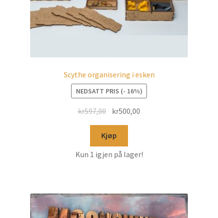
Scythe organisering i esken
NEDSATT PRIS (- 16%)
kr
597,00
kr
500,00
Kjøp
Kun 1 igjen på lager!