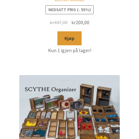
NEDSATT PRIS (- 55%)
kr
447,00
kr
200,00
Kjøp
Kun 1 igjen på lager!