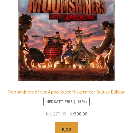
Moonshiners of the Apocalypse Kickstarter Deluxe Edition
NEDSATT PRIS (- 61%)
kr
1.277,00
kr
500,00
Kjøp