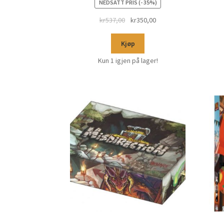
NEDSATT PRIS (- 35%)
kr
537,00
kr
350,00
Kjøp
Kun 1 igjen på lager!