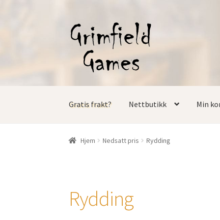
Hopp
Hopp
til
til
navigasjon
innhold
Gratis frakt?
Nettbutikk
Min ko
Hjem
Nedsatt pris
Rydding
Rydding