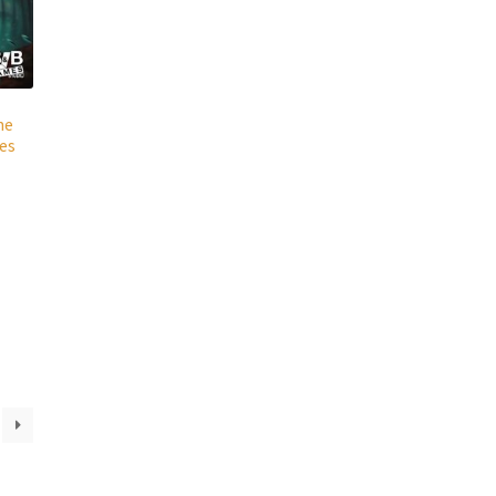
he
ves