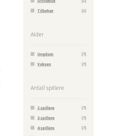
Utvidelse
(1)
Tilbehør
(1)
Alder
Ungdom
(7)
Voksen
(7)
Antall spillere
2 spillere
(7)
3 spillere
(7)
4 spillere
(7)