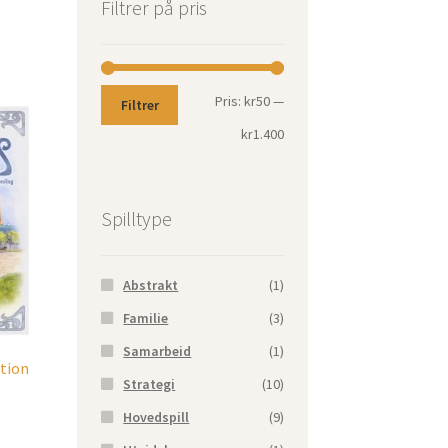
Filtrer på pris
Pris:
kr50
—
Filtrer
kr1.400
Spilltype
Abstrakt
(1)
Familie
(3)
Samarbeid
(1)
ition
Strategi
(10)
Hovedspill
(9)