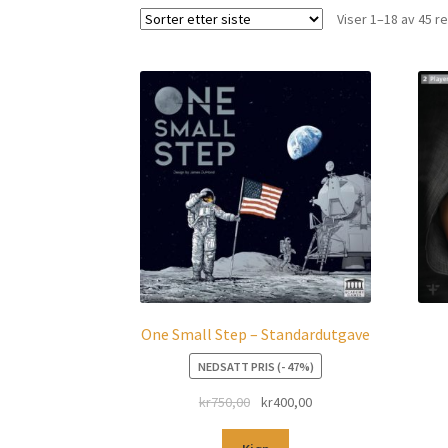
Viser 1–18 av 45 r
One Small Step – Standardutgave
NEDSATT PRIS (- 47%)
kr
750,00
kr
400,00