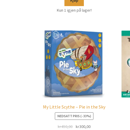
Kjøp
Kun 1 igjen på lager!
My Little Scythe – Pie in the Sky
NEDSATT PRIS (- 33%)
kr
450,00
kr
300,00