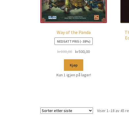
Way of the Panda
Th
Ed
NEDSATT PRIS (- 38%)
kr
800,00
kr
500,00
Kjøp
Kun 1 igjen på lager!
Viser 1–18 av 45 r