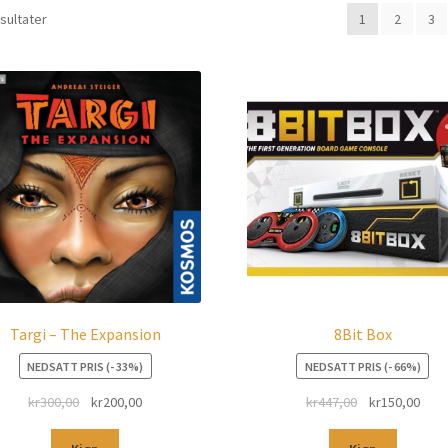
esultater
1
2
3
Targi – The Expansion
8Bit Box
NEDSATT PRIS (- 33%)
NEDSATT PRIS (- 66%)
kr
300,00
kr
200,00
kr
447,00
kr
150,00