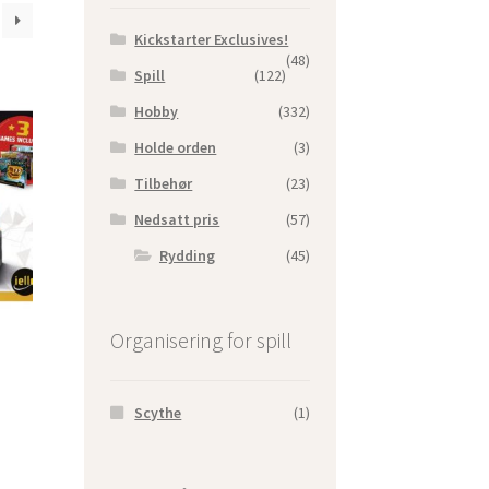
Kickstarter Exclusives!
(48)
Spill
(122)
Hobby
(332)
Holde orden
(3)
Tilbehør
(23)
Nedsatt pris
(57)
Rydding
(45)
Organisering for spill
Scythe
(1)