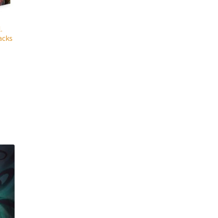
.
acks