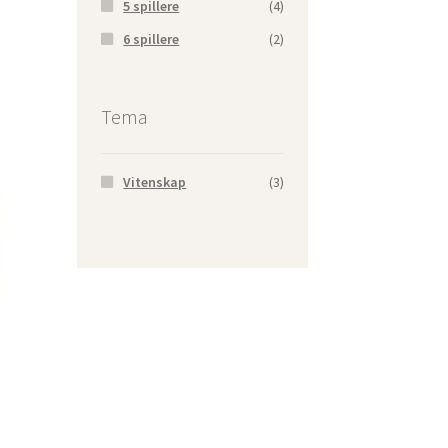
5 spillere
(4)
6 spillere
(2)
Tema
Vitenskap
(3)