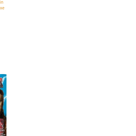
in
uxe