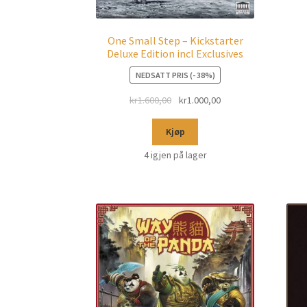
One Small Step – Kickstarter
Deluxe Edition incl Exclusives
NEDSATT PRIS (- 38%)
kr
1.600,00
kr
1.000,00
Kjøp
4 igjen på lager