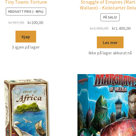
Tiny Towns: Fortune
Struggle of Empires (Mart
Wallace) – Kickstarter Del
NEDSATT PRIS (- 46%)
PÅ SALG!
kr
367,00
kr
200,00
kr
2.000,00
kr
1.400,00
Kjøp
Les mer
3 igjen på lager
Ikke på lager akkurat nå