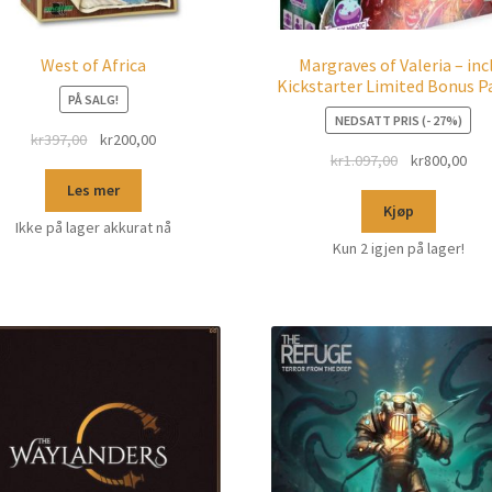
West of Africa
Margraves of Valeria – incl
Kickstarter Limited Bonus P
PÅ SALG!
NEDSATT PRIS (- 27%)
kr
397,00
kr
200,00
kr
1.097,00
kr
800,00
Les mer
Kjøp
Ikke på lager akkurat nå
Kun 2 igjen på lager!