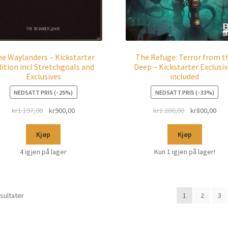
e Waylanders – Kickstarter
The Refuge: Terror from t
ition incl Stretchgoals and
Deep – Kickstarter Exclusi
Exclusives
included
NEDSATT PRIS (- 25%)
NEDSATT PRIS (- 33%)
kr
1.197,00
kr
900,00
kr
1.200,00
kr
800,00
Kjøp
Kjøp
4 igjen på lager
Kun 1 igjen på lager!
esultater
1
2
3