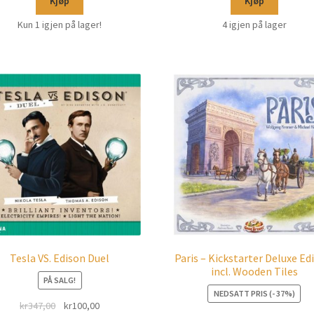
Kjøp
Kjøp
Kun 1 igjen på lager!
4 igjen på lager
Tesla VS. Edison Duel
Paris – Kickstarter Deluxe Ed
incl. Wooden Tiles
PÅ SALG!
NEDSATT PRIS (- 37%)
kr
347,00
kr
100,00