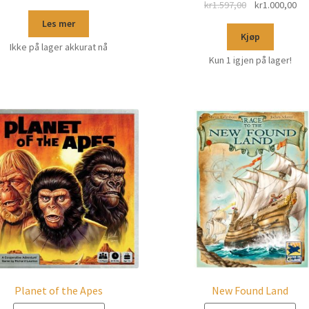
kr
1.597,00
kr
1.000,00
Les mer
Kjøp
Ikke på lager akkurat nå
Kun 1 igjen på lager!
Planet of the Apes
New Found Land