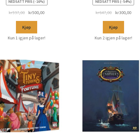
NEDSATT PRIS (- 16%)
NEDSATT PRIS (- 54%)
kr
597,00
kr
500,00
kr
647,00
kr
300,00
Kjøp
Kjøp
Kun 1 igjen på lager!
Kun 2 igjen på lager!