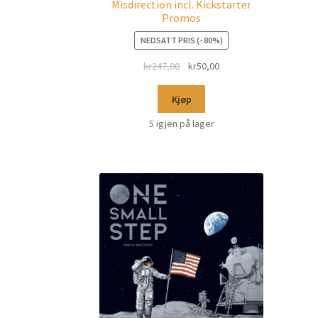
Misdirection incl. Kickstarter
Promos
NEDSATT PRIS (- 80%)
kr
247,00
kr
50,00
Kjøp
5 igjen på lager