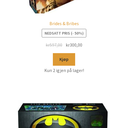
Brides & Bribes
NEDSATT PRIS (- 50%)
kr
597,00
kr
300,00
Kjøp
Kun 2 igjen på lager!