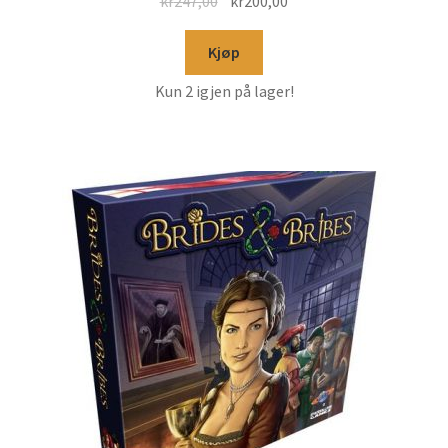
kr
247,00
kr
200,00
Kjøp
Kun 2 igjen på lager!