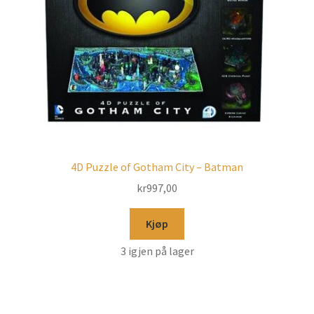
4D Puzzle of Gotham City – Batman
kr
997,00
Kjøp
3 igjen på lager