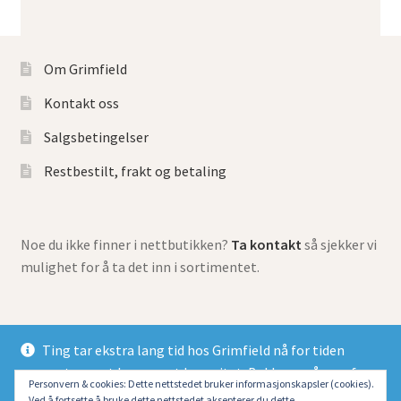
Om Grimfield
Kontakt oss
Salgsbetingelser
Restbestilt, frakt og betaling
Noe du ikke finner i nettbutikken?
Ta kontakt
så sjekker vi
mulighet for å ta det inn i sortimentet.
Ting tar ekstra lang tid hos Grimfield nå for tiden
grunnet meget begrenset kapasitet. Beklager så mye for
© Grimfield Games 2026
Personvern & cookies: Dette nettstedet bruker informasjonskapsler (cookies).
at alle dessverre må belage seg på lang ventetid.
Ved å fortsette å bruke dette nettstedet aksepterer du dette.