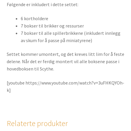
Følgende er inkludert i dette settet:
6 kortholdere
7 bokser til brikker og ressurser
7 bokser til alle spillerbrikkene (inkludert innlegg
av skum for å passe på miniatyrene)
Settet kommer umontert, og det kreves litt lim for å feste
delene. Når det er ferdig montert vil alle boksene passe i
hovedboksen til Scythe.
[youtube https://www.youtube.com/watch?v=3uFHKQYOh-
k]
Relaterte produkter