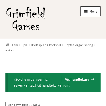
Hopp
Hopp
Meny
til
til
navigasjon
innhold
Gratis frakt?
Hjem
Spill
Brettspill og kortspill
Scythe organisering i
Fold
esken
Nettbutikk
ut
underm
Min konto
«Scythe organisering i
Vis handlekurv
esken» er lagt til handlekurven din.
NEDSATT PRIS (- 16%)