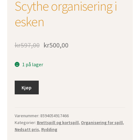
Scythe organisering i
esken
kr
597,00
kr
500,00
1 på lager
Kjøp
Varenummer:
8594054917466
Kategorier:
Brettspill og kortspill
,
Organisering for spill
,
Nedsatt pris
,
Rydding