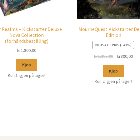
r Realms – Kickstarter Deluxe
MourneQuest Kickstarter De
Nova Collection
Edition
(forhåndsbestilling)
NEDSATT PRIS (- 43%)
kr
1.800,00
kr
1.397,00
kr
800,00
Kjøp
Kjøp
Kun 1 igjen på lager!
Kun 2 igjen på lager!