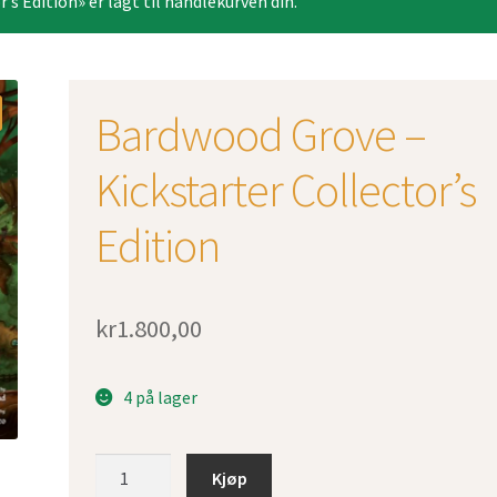
s Edition» er lagt til handlekurven din.
Bardwood Grove –
Kickstarter Collector’s
Edition
kr
1.800,00
4 på lager
Bardwood
Kjøp
Grove