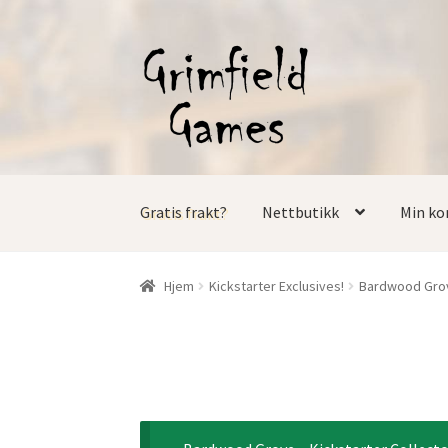
Hopp
Hopp
til
til
navigasjon
innhold
Gratis frakt?
Nettbutikk
Min ko
Hjem
Kickstarter Exclusives!
Bardwood Grove