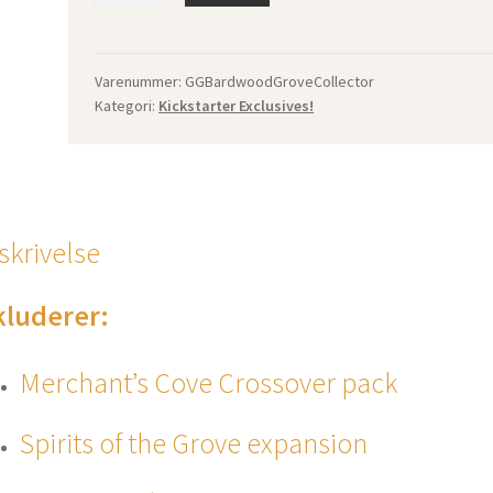
-
Kickstarter
Collector's
Varenummer:
GGBardwoodGroveCollector
Kategori:
Kickstarter Exclusives!
Edition
antall
skrivelse
kluderer:
Merchant’s Cove Crossover pack
Spirits of the Grove expansion