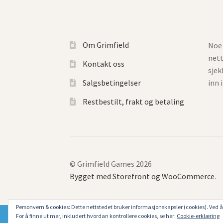
Om Grimfield
Noe 
net
Kontakt oss
sjek
Salgsbetingelser
inn 
Restbestilt, frakt og betaling
© Grimfield Games 2026
Bygget med Storefront og WooCommerce
.
Personvern & cookies: Dette nettstedet bruker informasjonskapsler (cookies). Ved å 
For å finne ut mer, inkludert hvordan kontrollere cookies, se her:
Cookie-erklæring
Ting tar ekstra lang tid hos Grimfield nå for tiden grunne