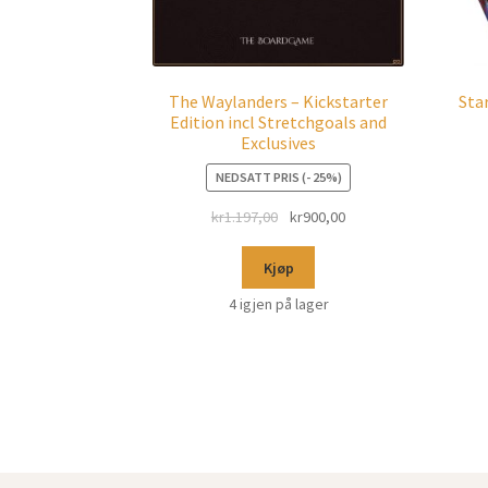
The Waylanders – Kickstarter
Sta
Edition incl Stretchgoals and
Exclusives
NEDSATT PRIS (- 25%)
kr
1.197,00
kr
900,00
Kjøp
4 igjen på lager