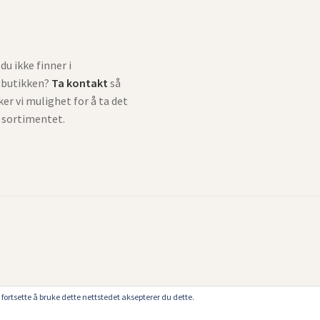
du ikke finner i
tbutikken?
Ta kontakt
så
ker vi mulighet for å ta det
i sortimentet.
fortsette å bruke dette nettstedet aksepterer du dette.
t meget begrenset kapasitet. Beklager så mye for at alle dessverre