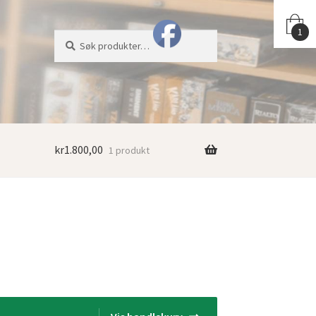
1
Søk
Søk
etter:
kr
1.800,00
1 produkt