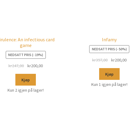
irulence: An infectious card
Infamy
game
NEDSATT PRIS (- 50%)
NEDSATT PRIS (- 19%)
kr
397,00
kr
200,00
kr
247,00
kr
200,00
Kjøp
Kjøp
Kun 1 igjen på lager!
Kun 2 igjen på lager!