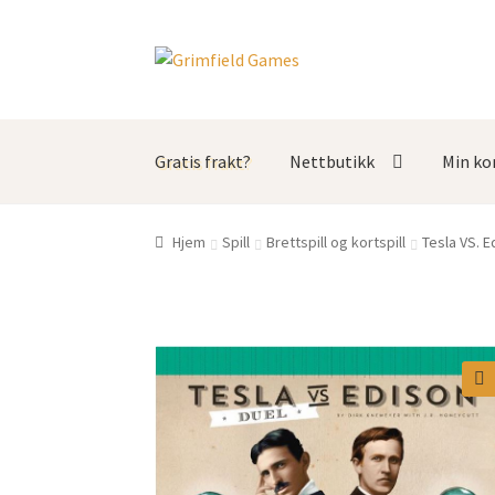
Hopp
Hopp
til
til
navigasjon
innhold
Gratis frakt?
Nettbutikk
Min ko
Hjem
Spill
Brettspill og kortspill
Tesla VS. E