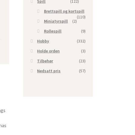
Spill
(122)
Brettspill og kortspill
(110)
Miniatyrspill
(2)
Rollespill
(9)
Hobby
(332)
Holde orden
(3)
Tilbehør
(23)
Nedsatt pris
(57)
ngs
mas
e