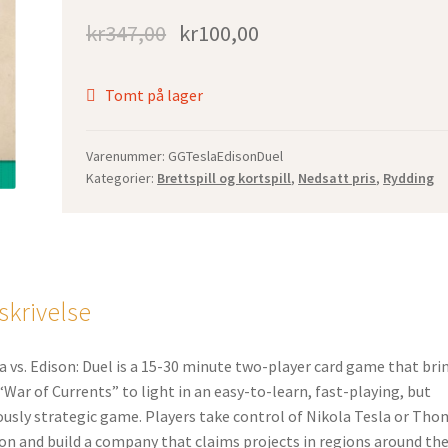
kr
347,00
kr
100,00
Tomt på lager
Varenummer:
GGTeslaEdisonDuel
Kategorier:
Brettspill og kortspill
,
Nedsatt pris
,
Rydding
skrivelse
a vs. Edison: Duel is a 15-30 minute two-player card game that bri
“War of Currents” to light in an easy-to-learn, fast-playing, but
ously strategic game. Players take control of Nikola Tesla or Tho
on and build a company that claims projects in regions around th