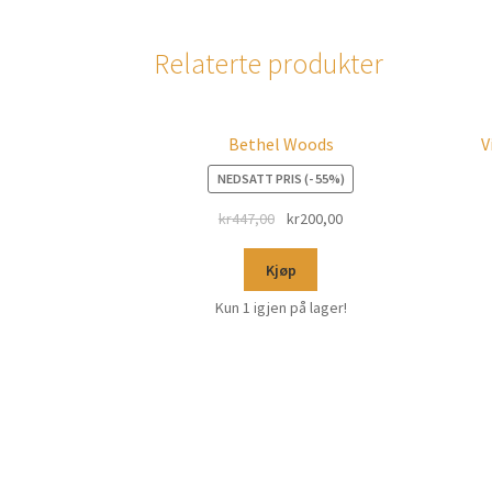
Relaterte produkter
Bethel Woods
V
NEDSATT PRIS (- 55%)
kr
447,00
kr
200,00
Kjøp
Kun 1 igjen på lager!