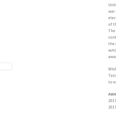
Unit
war 
elec
of t
The 
cont
the 
auto
away
Whil
Tesl
to e
AWA
2017
2017