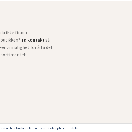
du ikke finner i
tbutikken?
Ta kontakt
så
ker vi mulighet for å ta det
i sortimentet.
fortsette å bruke dette nettstedet aksepterer du dette.